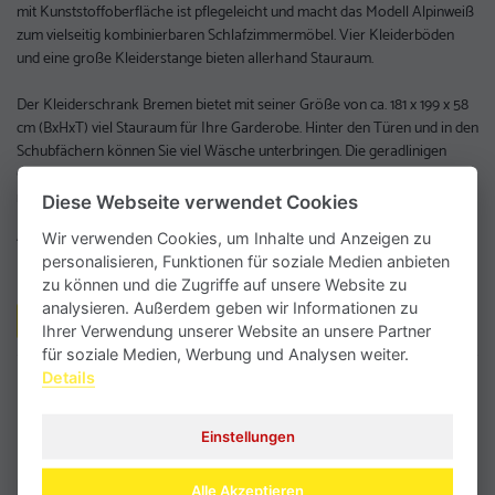
mit Kunststoffoberfläche ist pflegeleicht und macht das Modell Alpinweiß
zum vielseitig kombinierbaren Schlafzimmermöbel. Vier Kleiderböden
und eine große Kleiderstange bieten allerhand Stauraum.
Der Kleiderschrank Bremen bietet mit seiner Größe von ca. 181 x 199 x 58
cm (BxHxT) viel Stauraum für Ihre Garderobe. Hinter den Türen und in den
Schubfächern können Sie viel Wäsche unterbringen. Die geradlinigen
Griffe runden das dezente Design ab. Der Schrank harmoniert mit
modernen sowie mit klassischen Möbeln.
Diese Webseite verwendet Cookies
Abmessungen B/H/T: 181 x 199 x 58 cm,
Wir verwenden Cookies, um Inhalte und Anzeigen zu
personalisieren, Funktionen für soziale Medien anbieten
Nicht jeder Artikel ist in allen Filialen verfügbar.
zu können und die Zugriffe auf unsere Website zu
analysieren. Außerdem geben wir Informationen zu
Weitere Informationen anfordern
Ihrer Verwendung unserer Website an unsere Partner
für soziale Medien, Werbung und Analysen weiter.
Details
Zurück zur Übersicht
Einstellungen
Alle Akzeptieren