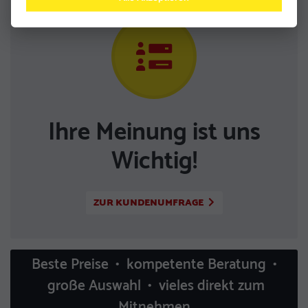
Ihre Meinung ist uns
Wichtig!
ZUR KUNDENUMFRAGE
Beste Preise • kompetente Beratung •
große Auswahl • vieles direkt zum
Mitnehmen