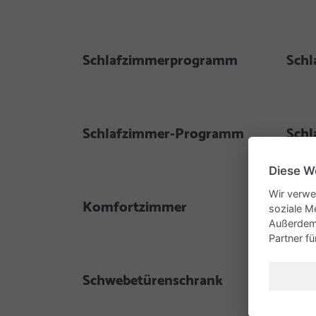
Schlafzimmerprogramm
Schl
Schlafzimmer-Programm
Schl
Diese W
Wir verwe
Komfortzimmer
Dreh
soziale M
Außerdem 
Partner f
Schwebetürenschrank
Schw