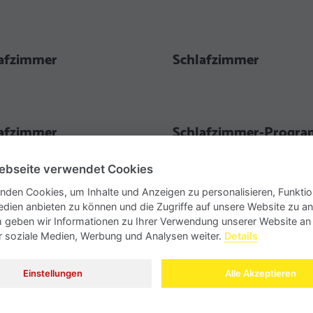
afzimmer
Schlafzimmer
afzimmer
Schlafzimmer-Progr
ebseite verwendet Cookies
nden Cookies, um Inhalte und Anzeigen zu personalisieren, Funktio
türenschrank
Schwebetürenschrank
edien anbieten zu können und die Zugriffe auf unsere Website zu an
geben wir Informationen zu Ihrer Verwendung unserer Website an
ür soziale Medien, Werbung und Analysen weiter.
Details
ebetürenschrank
Kleiderschrank
Einstellungen
Alle Akzeptieren