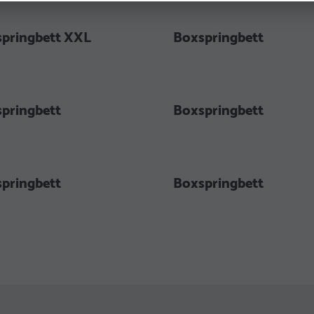
pringbett XXL
Boxspringbett
pringbett
Boxspringbett
pringbett
Boxspringbett