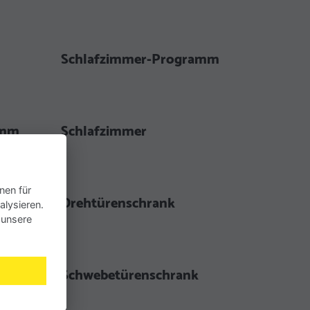
Schlafzimmer-Programm
amm
Schlafzimmer
nen für
Drehtürenschrank
alysieren.
 unsere
Schwebetürenschrank