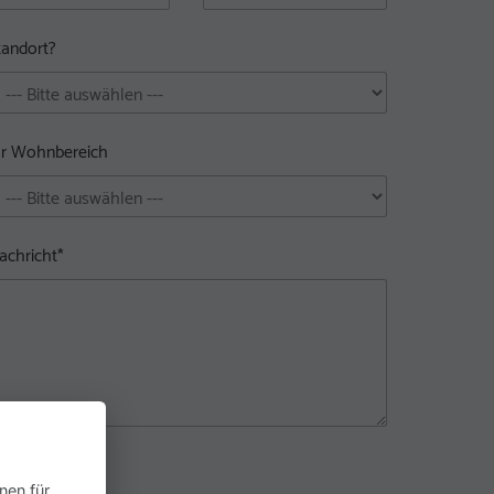
tandort?
hr Wohnbereich
achricht
*
nen für