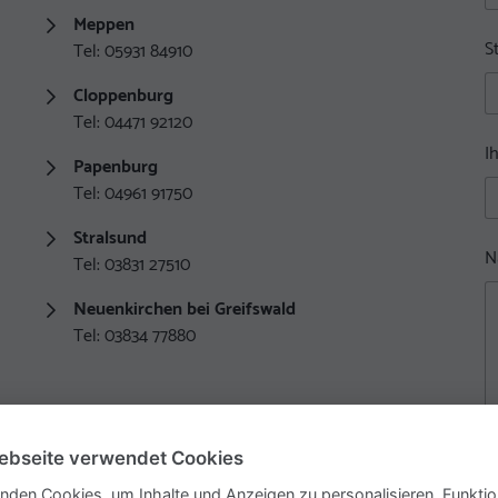
Meppen
S
Tel: 05931 84910
Cloppenburg
Tel: 04471 92120
I
Papenburg
Tel: 04961 91750
Stralsund
N
Tel: 03831 27510
Neuenkirchen bei Greifswald
Tel: 03834 77880
ebseite verwendet Cookies
nden Cookies, um Inhalte und Anzeigen zu personalisieren, Funktio