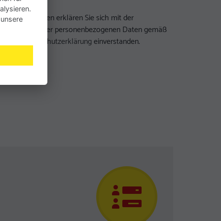
alysieren.
t dem Absenden erklären Sie sich mit der
 unsere
erarbeitung Ihrer personenbezogenen Daten gemäß
nserer
Datenschutzerklärung
einverstanden.