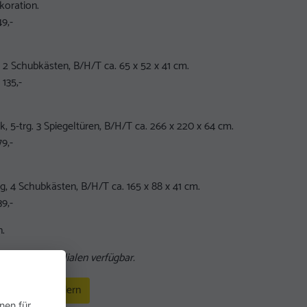
koration.
9,-
 Schubkästen, B/H/T ca. 65 x 52 x 41 cm.
 135,-
, 5-trg. 3 Spiegeltüren, B/H/T ca. 266 x 220 x 64 cm.
9,-
, 4 Schubkästen, B/H/T ca. 165 x 88 x 41 cm.
9,-
.
l ist in allen Filialen verfügbar.
ationen anfordern
nen für