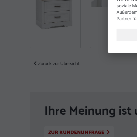
soziale M
Außerdem 
Partner f
Zurück zur Übersicht
Ihre Meinung ist 
ZUR KUNDENUMFRAGE