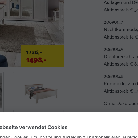
Auflagen und De
Aktionspreis € 34
20690147
Nachtkommode, 2
Aktionspreis je €
20690145
1736,-
Drehtürenschrank
1498,-
Aktionspreis € 87
20690148
Kommode, 2-türig
Aktionspreis € 43
Ohne Dekoration
Nicht jeder Artike
ebseite verwendet Cookies
Weitere Inform
nden Cookies, um Inhalte und Anzeigen zu personalisieren, Funktio