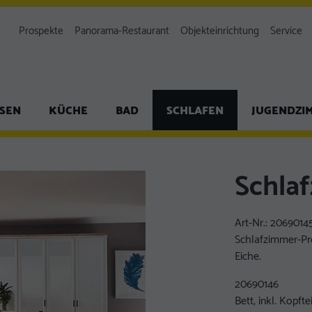
Prospekte
Panorama-Restaurant
Objekteinrichtung
Service
ISEN
KÜCHE
BAD
SCHLAFEN
JUGENDZI
Schla
Art-Nr.:
20690145
Schlafzimmer-Pr
Eiche.
20690146
Bett, inkl. Kopf