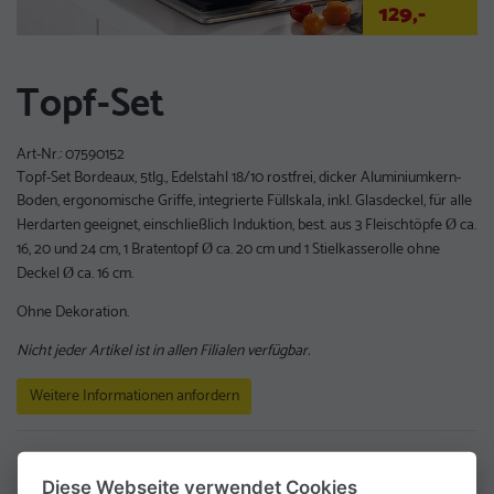
129,-
Topf-Set
Art-Nr.:
07590152
Topf-Set Bordeaux, 5tlg., Edelstahl 18/10 rostfrei, dicker Aluminiumkern-
Boden, ergonomische Griffe, integrierte Füllskala, inkl. Glasdeckel, für alle
Herdarten geeignet, einschließlich Induktion, best. aus 3 Fleischtöpfe
ca.
Ø
16, 20 und 24 cm, 1 Bratentopf
ca. 20 cm und 1 Stielkasserolle ohne
Ø
Deckel
ca. 16 cm.
Ø
Ohne Dekoration.
Nicht jeder Artikel ist in allen Filialen verfügbar.
Weitere Informationen anfordern
Zurück zur Übersicht
Diese Webseite verwendet Cookies