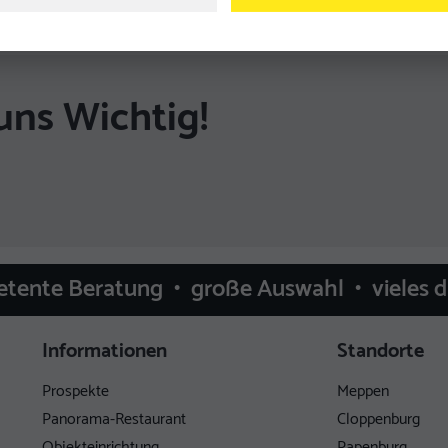
uns Wichtig!
etente Beratung • große Auswahl • vieles 
Informationen
Standorte
Prospekte
Meppen
Panorama-Restaurant
Cloppenburg
Objekteinrichtung
Papenburg