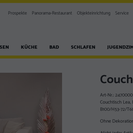
Prospekte
Panorama-Restaurant
Objekteinrichtung
Service
ISEN
KÜCHE
BAD
SCHLAFEN
JUGENDZI
Couch
Art-Nr.:
2470000
Couchtisch Lea, M
B100/H53-72/T6
Ohne Dekoration