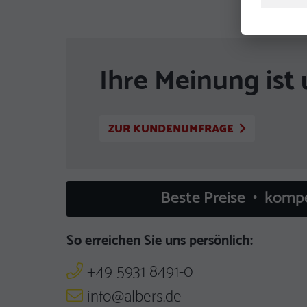
Ihre Meinung ist 
ZUR KUNDENUMFRAGE
Beste Preise • komp
So erreichen Sie uns persönlich:
+49 5931 8491-0
info@albers.de