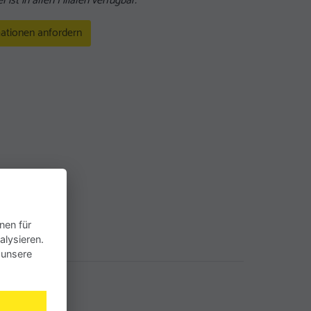
l ist in allen Filialen verfügbar.
ationen anfordern
nen für
alysieren.
 unsere