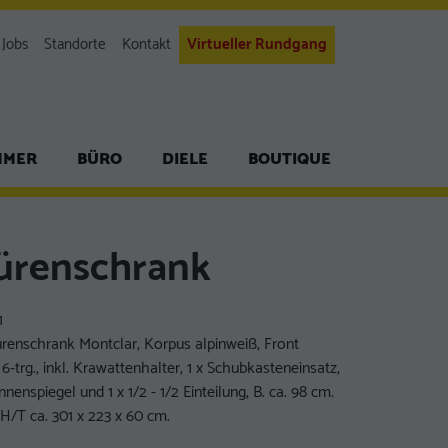
Jobs
Standorte
Kontakt
Virtueller Rundgang
MMER
BÜRO
DIELE
BOUTIQUE
ürenschrank
1
renschrank Montclar, Korpus alpinweiß, Front
-trg., inkl. Krawattenhalter, 1 x Schubkasteneinsatz,
Innenspiegel und 1 x 1/2 - 1/2 Einteilung, B. ca. 98 cm.
/T ca. 301 x 223 x 60 cm.