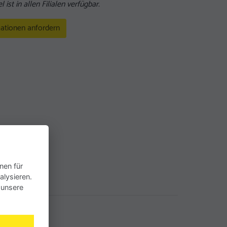
l ist in allen Filialen verfügbar.
ationen anfordern
nen für
alysieren.
 unsere