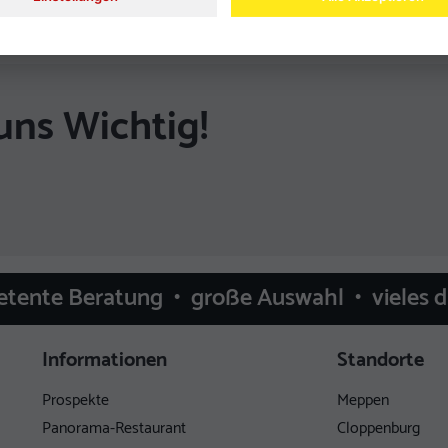
uns Wichtig!
etente Beratung • große Auswahl • vieles 
Informationen
Standorte
Prospekte
Meppen
Panorama-Restaurant
Cloppenburg