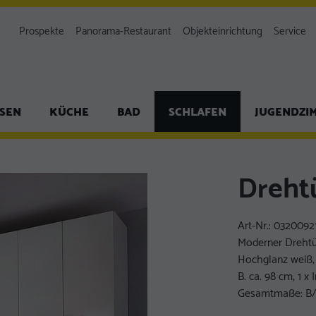
Prospekte
Panorama-Restaurant
Objekteinrichtung
Service
ISEN
KÜCHE
BAD
SCHLAFEN
JUGENDZI
Dreht
Art-Nr.:
0320092
Moderner Drehtü
Hochglanz weiß, 6
B. ca. 98 cm, 1 x 
Gesamtmaße: B/H