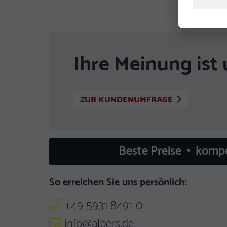
Ihre Meinung ist 
ZUR KUNDENUMFRAGE
Beste Preise • komp
So erreichen Sie uns persönlich:
+49 5931 8491-0
info@albers.de