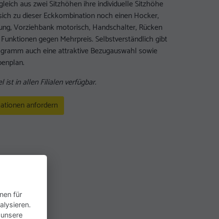
gleich aus zwei Sitzhöhen ihre individuelle Sitzhöhe
sich zu dieser Eckkombination noch einen Hocker,
llung, Vorziehbank motorisch, Handschalter, Rücken
 Funktionen gegen Mehrpreis. Selbstverständlich gibt
ogramm auch eine attraktive Bezugauswahl sowie
penplan.
l ist in allen Filialen verfügbar.
ationen anfordern
nen für
alysieren.
 unsere