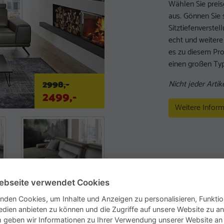
Wählen Sie preis
aus. Gönnen Sie 
Sitztiefenverste
echt und weitere
es zu diesem Pr
einen großen Ty
2998,-
Nicht jeder Artike
2499,-
Weitere Inform
ebseite verwendet Cookies
nden Cookies, um Inhalte und Anzeigen zu personalisieren, Funktio
edien anbieten zu können und die Zugriffe auf unsere Website zu an
geben wir Informationen zu Ihrer Verwendung unserer Website an