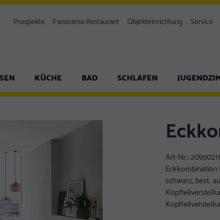
Prospekte
Panorama-Restaurant
Objekteinrichtung
Service
ISEN
KÜCHE
BAD
SCHLAFEN
JUGENDZI
Eckko
Art-Nr.:
2095021
Eckkombination 
schwarz, best. au
Kopfteilverstellu
Kopfteilverstellu