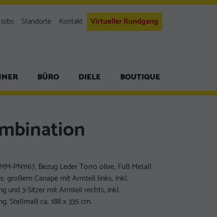
Jobs
Standorte
Kontakt
Virtueller Rundgang
MMER
BÜRO
DIELE
BOUTIQUE
mbination
1
MM-PN1167, Bezug Leder Torro olive, Fuß Metall
s: großem Canape mit Armteil links, Inkl.
ng und 3-Sitzer mit Armteil rechts, inkl.
ng. Stellmaß ca. 188 x 335 cm.