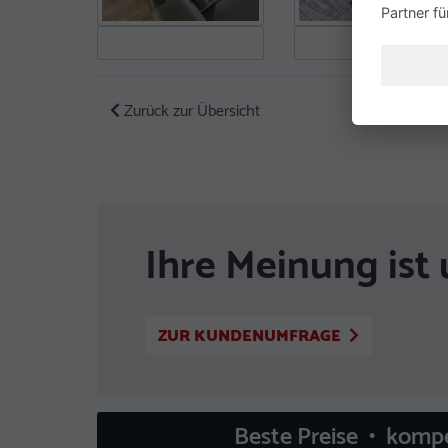
Partner f
Zurück zur Übersicht
Ihre Meinung ist 
ZUR KUNDENUMFRAGE
Beste Preise • komp