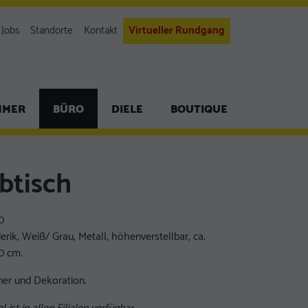
Jobs
Standorte
Kontakt
Virtueller Rundgang
MMER
BÜRO
DIELE
BOUTIQUE
btisch
0
erik, Weiß/ Grau, Metall, höhenverstellbar, ca.
0 cm.
ner und Dekoration.