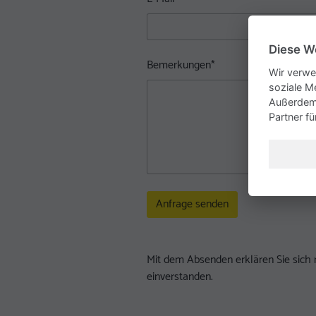
Diese W
Bemerkungen
*
Wir verwe
soziale M
Außerdem 
Partner f
Mit de
einverstanden.